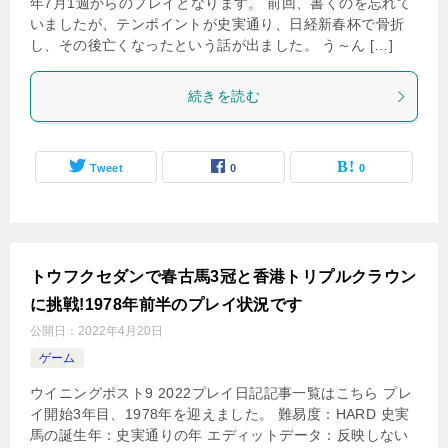
年7月1週からのプレイとなります。 前回、書くのを忘れて
いましたが、テンポイントが史実通り、日経新春杯で骨折
し、その後亡くなったという話が出ました。 う～ん […]
続きを読む
Tweet
0
0
トウフクセダンで春古馬3冠と香港トリプルクラウン
に挑戦!1978年前半のプレイ状況です
公開日：
2022年4月20日
ゲーム
ウイニングポスト9 2022プレイ日記記事一覧はこちら プレ
イ開始3年目、1978年を迎えました。 難易度：HARD 史実
馬の誕生年：史実通りの年 エディットデータ：反映しない