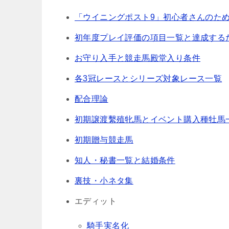
「ウイニングポスト9」初心者さんのた
初年度プレイ評価の項目一覧と達成する
お守り入手と競走馬殿堂入り条件
各3冠レースとシリーズ対象レース一覧
配合理論
初期譲渡繫殖牝馬とイベント購入種牡馬
初期贈与競走馬
知人・秘書一覧と結婚条件
裏技・小ネタ集
エディット
騎手実名化