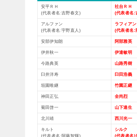
安平ＲＨ
社台ＲＨ
(代表者名:吉野春文)
(代表者名:
アルファン
ラフィアン
(代表者名:宇野直人)
(代表者名:
安部伊知朗
阿部雅英
伊井秋一
伊達敏明
今路典英
山路秀樹
臼井洋寿
臼田浩義
垣園唯継
竹園正継
神田正弘
全尚烈
菊田啓一
山下達生
北川靖
西川光一
キルト
シルク
(代表者名:阿藤智輝)
(代表者名