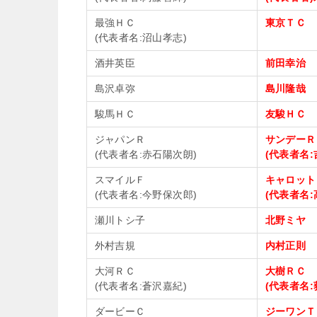
最強ＨＣ
東京ＴＣ
(代表者名:沼山孝志)
酒井英臣
前田幸治
島沢卓弥
島川隆哉
駿馬ＨＣ
友駿ＨＣ
ジャパンＲ
サンデーＲ
(代表者名:赤石陽次朗)
(代表者名:
スマイルＦ
キャロット
(代表者名:今野保次郎)
(代表者名:
瀬川トシ子
北野ミヤ
外村吉規
内村正則
大河ＲＣ
大樹ＲＣ
(代表者名:蒼沢嘉紀)
(代表者名:
ダービーＣ
ジーワンＴ