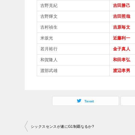
吉野克紀
吉田勝己
吉野輝文
吉田照哉
吉村禎生
吉原毎文
米坂光
近藤利一
若月裕行
金子真人
和賀隆人
和田孝弘
渡部武雄
渡辺孝男
Tweet
投
シックスセンスが遂にG1制覇なるか?