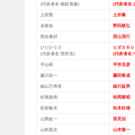
(代表者名:根鈴英修)
(代表者名:
土田寛
土井肇
名取祐
野田順弘
西谷雅好
西山茂行
ひだかＣＯ
ヒダカＢＵ
(代表者名:荒井宏)
(代表者名:
平山裕
平井克彦
藤川浩一
藤田衛成
細山万寿美
細川益男
松尾政樹
松岡雅昭
松前敏夫
松本好雄
山県紘一
里見治
山村真次
山本慎一