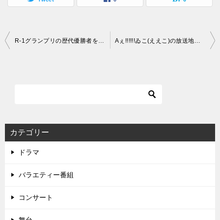
投
R-1グランプリの歴代優勝者をまとめました！審査員と司会進行の顔ぶれは？
Aぇ!!!!!!ゐこ(ええこ)の放送地域は？見逃し配信はどこで見れる？
稿
ナ
ビ
ゲ
ー
シ
カテゴリー
ョ
ドラマ
ン
バラエティー番組
コンサート