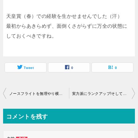
天皇賞（春）での経験を生かせませんでした（汗）
最初からあきらめず、面倒くさがらずに万全の状態に
しておくべきですね。
Tweet
0
0
投
ノースフライトを無理やり横取りしました
実力派にランクアップ!そして海外レースに騎乗可能になりました
稿
ナ
コメントを残す
ビ
ゲ