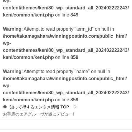
wp-
content/themes/keni80_wp_standard_all_202402222243/
keni/common/keni.php
on line
849
Warning
: Attempt to read property "term_id" on null in
/home/takamagahara/winningpostinfo.com/public_html/
wp-
content/themes/keni80_wp_standard_all_202402222243/
keni/common/keni.php
on line
859
Warning
: Attempt to read property "name" on null in
/home/takamagahara/winningpostinfo.com/public_html/
wp-
content/themes/keni80_wp_standard_all_202402222243/
keni/common/keni.php
on line
859
知って得するエンタメ情報
TOP
お手馬のエアグルーヴが遂にデビュー!