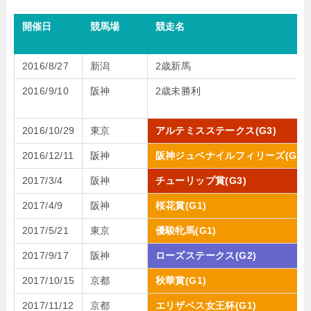
開催日
競馬場
競走名
2016/8/27
新潟
2歳新馬
2016/9/10
阪神
2歳未勝利
2016/10/29
東京
アルテミスステークス(G3)
2016/12/11
阪神
阪神ジュベナイルフィリーズ(G1)
2017/3/4
阪神
チューリップ賞(G3)
2017/4/9
阪神
桜花賞(G1)
2017/5/21
東京
優駿牝馬(G1)
2017/9/17
阪神
ローズステークス(G2)
2017/10/15
京都
秋華賞(G1)
2017/11/12
京都
エリザベス女王杯(G1)