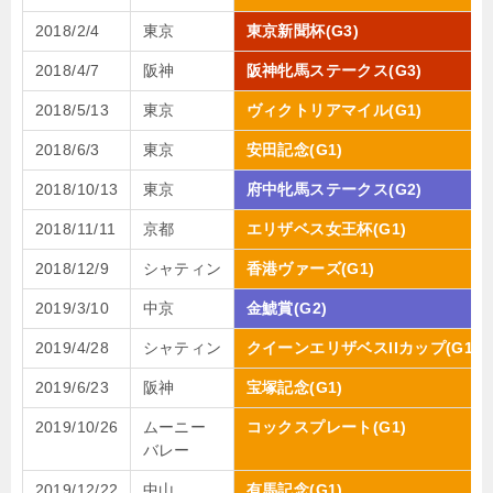
2018/2/4
東京
東京新聞杯(G3)
2018/4/7
阪神
阪神牝馬ステークス(G3)
2018/5/13
東京
ヴィクトリアマイル(G1)
2018/6/3
東京
安田記念(G1)
2018/10/13
東京
府中牝馬ステークス(G2)
2018/11/11
京都
エリザベス女王杯(G1)
2018/12/9
シャティン
香港ヴァーズ(G1)
2019/3/10
中京
金鯱賞(G2)
2019/4/28
シャティン
クイーンエリザベスIIカップ(G1)
2019/6/23
阪神
宝塚記念(G1)
2019/10/26
ムーニー
コックスプレート(G1)
バレー
2019/12/22
中山
有馬記念(G1)