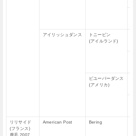
Mo
アイリッシュダンス
トニービン
カ
(アイルランド)
(
Se
ビユーパーダンス
Ly
(アメリカ)
My
リリサイド
American Post
Bering
Ar
(フランス)
鹿毛 2007