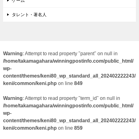
ゲーム
タレント・著名人
Warning
: Attempt to read property "parent" on null in
/home/takamagahara/winningpostinfo.com/public_html/
wp-
content/themes/keni80_wp_standard_all_202402222243/
keni/common/keni.php
on line
849
Warning
: Attempt to read property "term_id" on null in
/home/takamagahara/winningpostinfo.com/public_html/
wp-
content/themes/keni80_wp_standard_all_202402222243/
keni/common/keni.php
on line
859