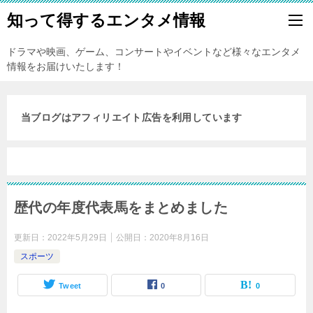
知って得するエンタメ情報
ドラマや映画、ゲーム、コンサートやイベントなど様々なエンタメ
情報をお届けいたします！
当ブログはアフィリエイト広告を利用しています
歴代の年度代表馬をまとめました
更新日：
2022年5月29日
公開日：
2020年8月16日
スポーツ
Tweet
0
0