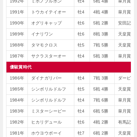
1992年
ミホノブルボン
牡4
5戦 4勝
皐月賞/
1991年
トウカイテイオー
牡4
4戦 4勝
皐月賞/
1990年
オグリキャップ
牡6
5戦 2勝
安田記念
1989年
イナリワン
牡6
8戦 3勝
天皇賞（
1988年
タマモクロス
牡5
7戦 5勝
天皇賞（
1987年
サクラスターオー
牡4
5戦 3勝
皐月賞/
優駿賞時代
1986年
ダイナガリバー
牡4
7戦 3勝
ダービー
1985年
シンボリルドルフ
牡5
5戦 4勝
天皇賞（春
1984年
シンボリルドルフ
牡4
7戦 6勝
皐月賞/
1983年
ミスターシービー
牡4
6戦 5勝
皐月賞/
1982年
ヒカリデュール
牡6
4戦 2勝
有馬記念
1981年
ホウヨウボーイ
牡7
6戦 2勝
天皇賞（