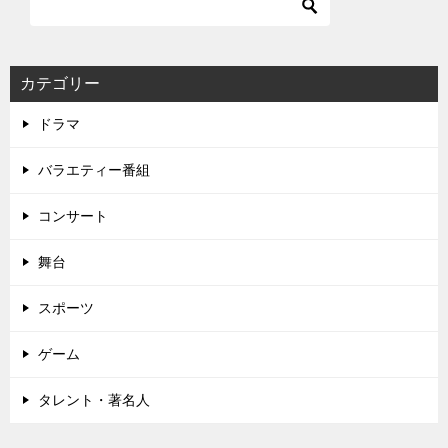
ゲ
ー
シ
カテゴリー
ョ
ドラマ
ン
バラエティー番組
コンサート
舞台
スポーツ
ゲーム
タレント・著名人