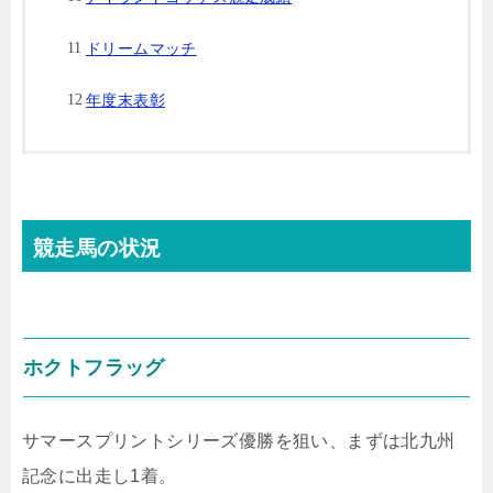
ドリームマッチ
年度末表彰
競走馬の状況
ホクトフラッグ
サマースプリントシリーズ優勝を狙い、まずは北九州
記念に出走し1着。