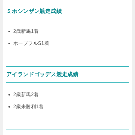
ミホシンザン競走成績
2歳新馬1着
ホープフルS1着
アイランドゴッデス競走成績
2歳新馬2着
2歳未勝利1着