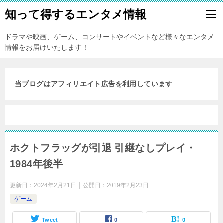
知って得するエンタメ情報
ドラマや映画、ゲーム、コンサートやイベントなど様々なエンタメ
情報をお届けいたします！
当ブログはアフィリエイト広告を利用しています
ホクトフラッグが引退 引継なしプレイ・
1984年後半
更新日：
2024年2月21日
公開日：
2019年2月23日
ゲーム
Tweet
0
0