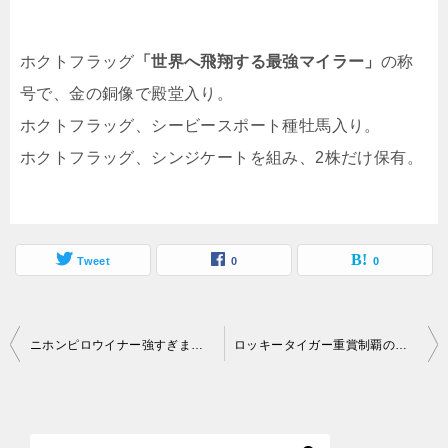
ホクトフラッグ
「世界へ飛翔する最強マイラー」
の称
号で、金の銅像で殿堂入り。
ホクトフラッグ、シービースポート種牡馬入り。
ホクトフラッグ、シンジケートを組み、2株だけ保有。
Tweet
0
0
投
ニホンピロウイナー強すぎます！引継なしプレイ・1984年前半
ロッキータイガー重賞制覇の後は？引継なしプレイ・1985年序盤
稿
ナ
ビ