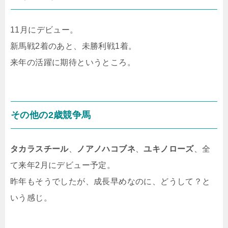
11月にデビュー。
新馬戦2着のあと、未勝利戦1着。
来年の活躍に期待というところ。
その他の2歳競争馬
タカラスチール
、
ノアノハコブネ
、
ユキノローズ
、全
て来年2月にデビュー予定。
昨年もそうでしたが、成長早めなのに、どうして？と
いう感じ。