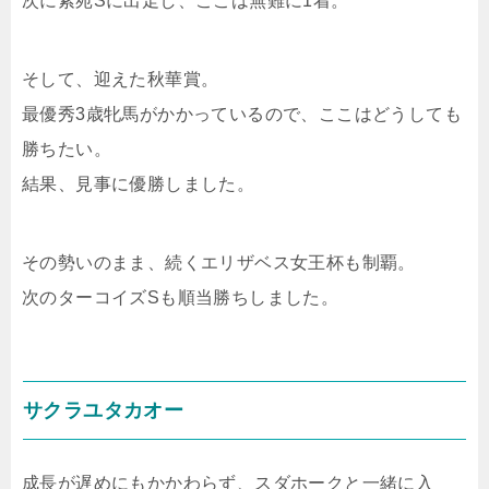
次に紫苑Sに出走し、ここは無難に1着。
そして、迎えた秋華賞。
最優秀3歳牝馬がかかっているので、ここはどうしても
勝ちたい。
結果、見事に優勝しました。
その勢いのまま、続くエリザベス女王杯も制覇。
次のターコイズSも順当勝ちしました。
サクラユタカオー
成長が遅めにもかかわらず、スダホークと一緒に入