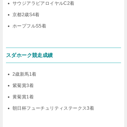
サウジアラビアロイヤルC2着
京都2歳S4着
ホープフルS5着
スダホーク競走成績
2歳新馬1着
紫菊賞3着
黄菊賞1着
朝日杯フューチュリティステークス3着