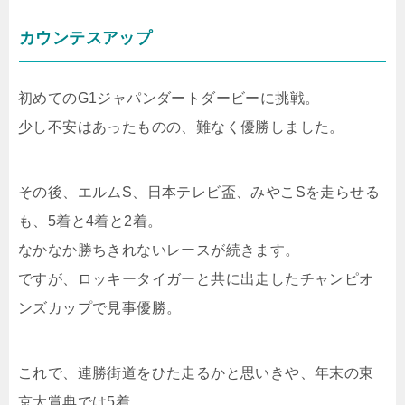
カウンテスアップ
初めてのG1ジャパンダートダービーに挑戦。
少し不安はあったものの、難なく優勝しました。
その後、エルムS、日本テレビ盃、みやこSを走らせる
も、5着と4着と2着。
なかなか勝ちきれないレースが続きます。
ですが、ロッキータイガーと共に出走したチャンピオ
ンズカップで見事優勝。
これで、連勝街道をひた走るかと思いきや、年末の東
京大賞典では5着。