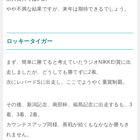
やや不満な結果ですが、来年は期待できるでしょう。
ロッキータイガー
まず、簡単に勝てると考えていたラジオNIKKEI賞に出
走しましたが、どうしても勝てずに2着。
次にレパードSに出走し、ここでようやく重賞制覇。
その後、新潟記念、南部杯、福島記念に出走するも、3
着、3着、2着。
カウンテスアップ同様、善戦が続くもなかなか勝ちき
れません。