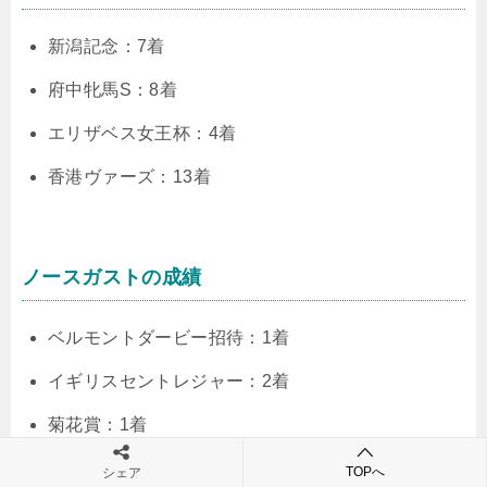
新潟記念：7着
府中牝馬S：8着
エリザベス女王杯：4着
香港ヴァーズ：13着
ノースガストの成績
ベルモントダービー招待：1着
イギリスセントレジャー：2着
菊花賞：1着
ハリウッドダービー：1着
TOPへ
シェア