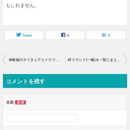
もしれません。
Tweet
0
0
投
体験版のテイタニアとトウフクセダンでプレイしてみました(ウイニングポスト9 2022)
絆コマンド(一般)を一覧にまとめました
稿
ナ
コメントを残す
ビ
ゲ
名前
必須
ー
シ
ョ