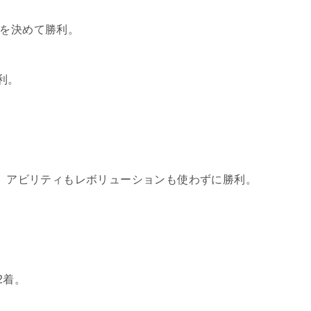
気を決めて勝利。
利。
が、アビリティもレボリューションも使わずに勝利。
2着。