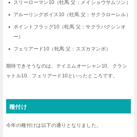
スリーローマン10（牡馬 父：メイショウサムソン）
アルーリングボイス10（牡馬 父：サクラローレル）
ポイントフラッグ10（牝馬 父：サクラバクシンオ
ー）
フェリアード10（牝馬 父：スズカマンボ）
期待できそうなのは、テイエムオーシャン10、クラシ
ャトル10、フェリアード10といったところです。
種付け
今年の種付けは以下の通りとなりました。