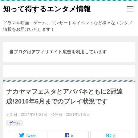
知って得するエンタメ情報
ドラマや映画、ゲーム、コンサートやイベントなど様々なエンタメ
情報をお届けいたします！
当ブログはアフィリエイト広告を利用しています
ナカヤマフェスタとアパパネともに2冠達
成!2010年5月までのプレイ状況です
更新日：
2024年2月21日
公開日：
2021年5月5日
ゲーム
Tweet
0
0