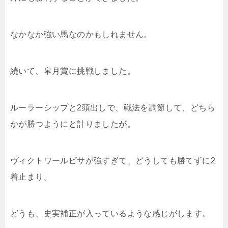
なかなか強い馬なのかもしれません。
続いて、皐月賞に挑戦しました。
ルーラーシップと2頭出しで、戦法を調節して、どちら
かが勝つようにと計りましたが。
ヴィクトワールピサが強すぎて、どうしても勝てずに2
着止まり。
どうも、史実補正が入っているような感じがします。