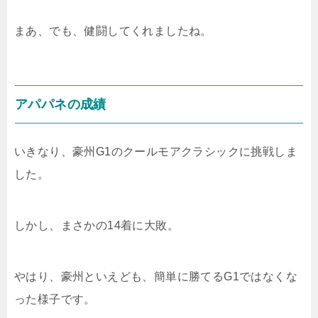
まあ、でも、健闘してくれましたね。
アパパネの成績
いきなり、豪州G1のクールモアクラシックに挑戦しま
した。
しかし、まさかの14着に大敗。
やはり、豪州といえども、簡単に勝てるG1ではなくな
った様子です。