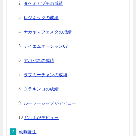
タケミカヅチの成績
レジネッタの成績
ナカヤマフェスタの成績
テイエムオーシャン07
アパパネの成績
ラブミーチャンの成績
クラキンコの成績
ルーラーシップがデビュー
ガルボがデビュー
幼駒誕生