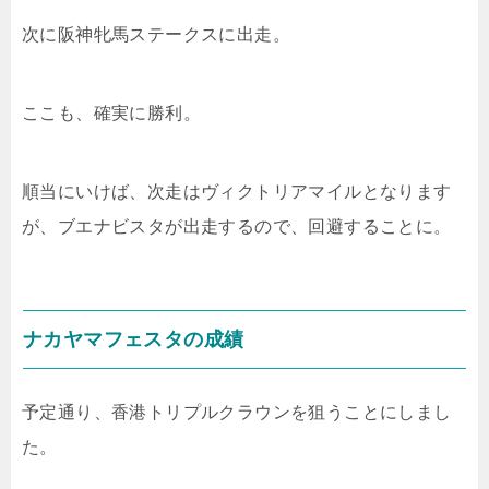
次に阪神牝馬ステークスに出走。
ここも、確実に勝利。
順当にいけば、次走はヴィクトリアマイルとなります
が、ブエナビスタが出走するので、回避することに。
ナカヤマフェスタの成績
予定通り、香港トリプルクラウンを狙うことにしまし
た。