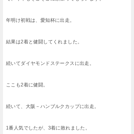
年明け初戦は、愛知杯に出走。
結果は2着と健闘してくれました。
続いてダイヤモンドステークスに出走。
ここも2着に健闘。
続いて、大阪－ハンブルクカップに出走。
1番人気でしたが、3着に敗れました。