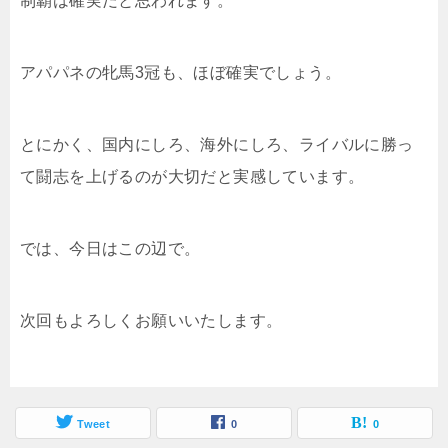
制覇は確実だと思われます。
アパパネの牝馬3冠も、ほぼ確実でしょう。
とにかく、国内にしろ、海外にしろ、ライバルに勝っ
て闘志を上げるのが大切だと実感しています。
では、今日はこの辺で。
次回もよろしくお願いいたします。
Tweet
0
0