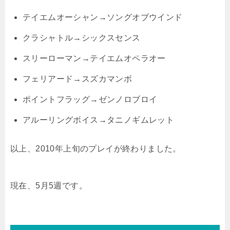
テイエムオーシャン→ソングオブウインド
クラシャトル→シックスセンス
スリーローマン→テイエムオペラオー
フェリアード→スズカマンボ
ポイントフラッグ→ゼンノロブロイ
アルーリングボイス→タニノギムレット
以上、2010年上旬のプレイが終わりました。
現在、5月5週です。