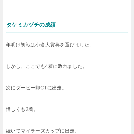
タケミカヅチの成績
年明け初戦は小倉大賞典を選びました。
しかし、ここでも4着に敗れました。
次にダービー卿CTに出走。
惜しくも2着。
続いてマイラーズカップに出走。