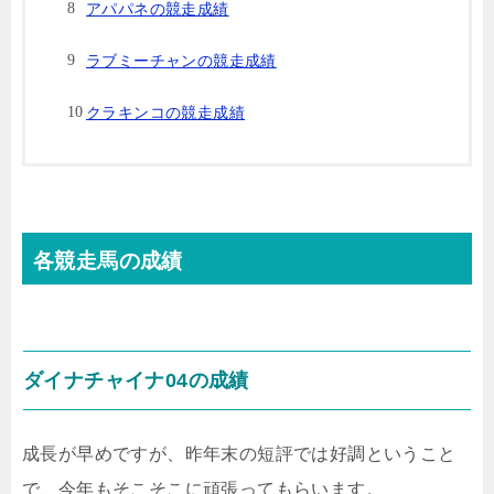
アパパネの競走成績
ラブミーチャンの競走成績
クラキンコの競走成績
各競走馬の成績
ダイナチャイナ04の成績
成長が早めですが、昨年末の短評では好調ということ
で、今年もそこそこに頑張ってもらいます。