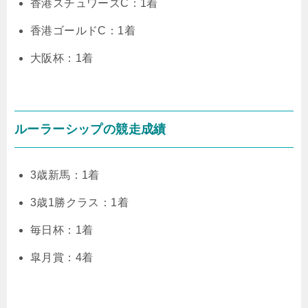
香港スチュワーズC：1着
香港ゴールドC：1着
大阪杯：1着
ルーラーシップの競走成績
3歳新馬：1着
3歳1勝クラス：1着
毎日杯：1着
皐月賞：4着