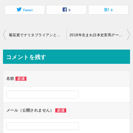
Tweet
0
0
投
菊花賞でナリタブライアンと再び対決!
2018年生まれ日本史実馬データ(ウイニングポスト9 2021)
稿
ナ
コメントを残す
ビ
ゲ
名前
必須
ー
シ
ョ
ン
メール（公開されません）
必須