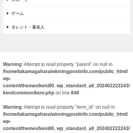
ゲーム
タレント・著名人
Warning
: Attempt to read property "parent" on null in
/home/takamagahara/winningpostinfo.com/public_html/
wp-
content/themes/keni80_wp_standard_all_202402222243/
keni/common/keni.php
on line
849
Warning
: Attempt to read property "term_id" on null in
/home/takamagahara/winningpostinfo.com/public_html/
wp-
content/themes/keni80_wp_standard_all_202402222243/