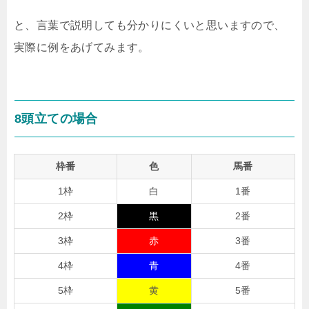
と、言葉で説明しても分かりにくいと思いますので、
実際に例をあげてみます。
8頭立ての場合
枠番
色
馬番
1枠
白
1番
2枠
黒
2番
3枠
赤
3番
4枠
青
4番
5枠
黄
5番