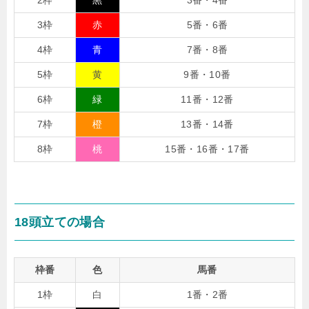
2枠
黒
3番・4番
3枠
赤
5番・6番
4枠
青
7番・8番
5枠
黄
9番・10番
6枠
緑
11番・12番
7枠
橙
13番・14番
8枠
桃
15番・16番・17番
18頭立ての場合
枠番
色
馬番
1枠
白
1番・2番