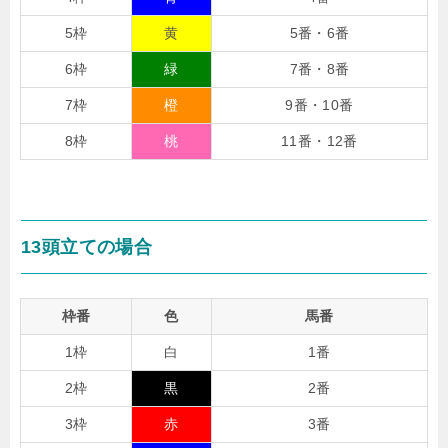
5枠
黄
5番・6番
6枠
緑
7番・8番
7枠
橙
9番・10番
8枠
桃
11番・12番
13頭立ての場合
枠番
色
馬番
1枠
白
1番
2枠
黒
2番
3枠
赤
3番