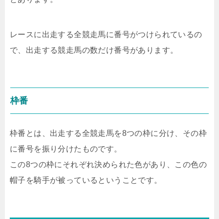
レースに出走する全競走馬に番号がつけられているの
で、出走する競走馬の数だけ番号があります。
枠番
枠番とは、出走する全競走馬を8つの枠に分け、その枠
に番号を振り分けたものです。
この8つの枠にそれぞれ決められた色があり、この色の
帽子を騎手が被っているということです。