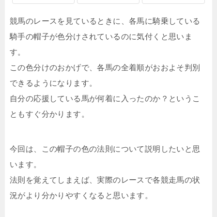
競馬のレースを見ているときに、各馬に騎乗している
騎手の帽子が色分けされているのに気付くと思いま
す。
この色分けのおかげで、各馬の全着順がおおよそ判別
できるようになります。
自分の応援している馬が何着に入ったのか？というこ
ともすぐ分かります。
今回は、この帽子の色の法則について説明したいと思
います。
法則を覚えてしまえば、実際のレースで各競走馬の状
況がより分かりやすくなると思います。