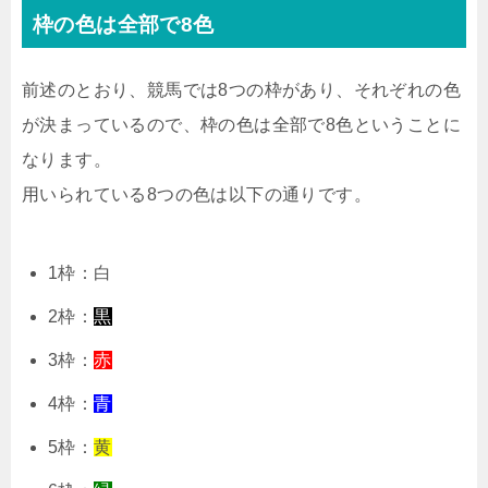
枠の色は全部で8色
前述のとおり、競馬では8つの枠があり、それぞれの色
が決まっているので、枠の色は全部で8色ということに
なります。
用いられている8つの色は以下の通りです。
1枠：
白
2枠：
黒
3枠：
赤
4枠：
青
5枠：
黄