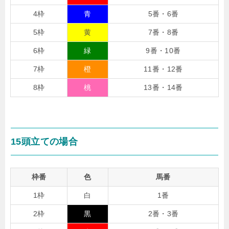
4枠
青
5番・6番
5枠
黄
7番・8番
6枠
緑
9番・10番
7枠
橙
11番・12番
8枠
桃
13番・14番
15頭立ての場合
枠番
色
馬番
1枠
白
1番
2枠
黒
2番・3番