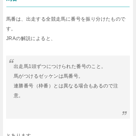
馬番は、出走する全競走馬に番号を振り分けたもので
す。
JRAの解説によると、
出走馬1頭ずつにつけられた番号のこと。
馬がつけるゼッケンは馬番号。
連勝番号（枠番）とは異なる場合もあるので注
意。
とあります。