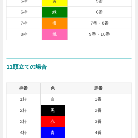
5枠
黄
5番
6枠
緑
6番
7枠
橙
7番・8番
8枠
桃
9番・10番
11頭立ての場合
枠番
色
馬番
1枠
白
1番
2枠
黒
2番
3枠
赤
3番
4枠
青
4番