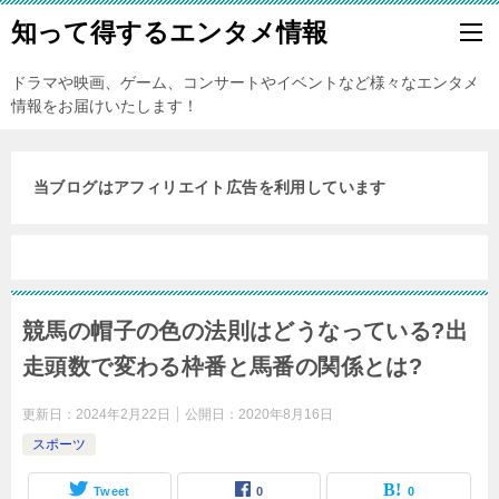
知って得するエンタメ情報
ドラマや映画、ゲーム、コンサートやイベントなど様々なエンタメ
情報をお届けいたします！
当ブログはアフィリエイト広告を利用しています
競馬の帽子の色の法則はどうなっている?出
走頭数で変わる枠番と馬番の関係とは?
更新日：
2024年2月22日
公開日：
2020年8月16日
スポーツ
Tweet
0
0