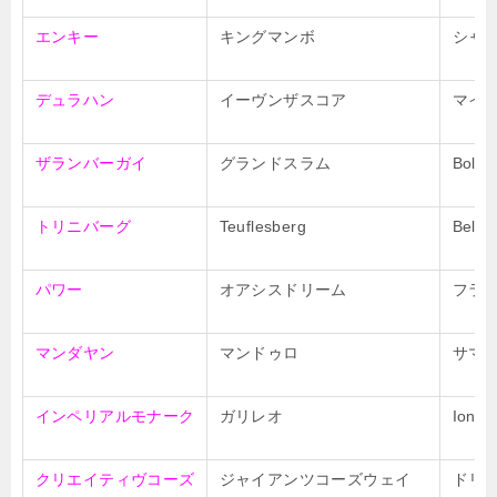
エンキー
キングマンボ
シャ
デュラハン
イーヴンザスコア
マイ
ザランバーガイ
グランドスラム
Bolto
トリニバーグ
Teuflesberg
Bella
パワー
オアシスドリーム
フラ
マンダヤン
マンドゥロ
サマ
インペリアルモナーク
ガリレオ
Ionia
クリエイティヴコーズ
ジャイアンツコーズウェイ
ドリ