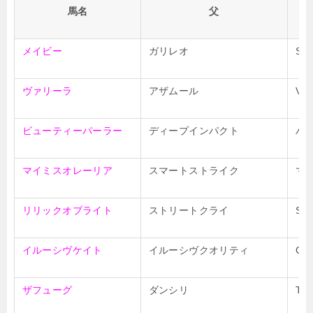
馬名
父
メイビー
ガリレオ
Su
ヴァリーラ
アザムール
Val
ビューティーパーラー
ディープインパクト
バ
マイミスオレーリア
スマートストライク
マ
リリックオブライト
ストリートクライ
Sue
イルーシヴケイト
イルーシヴクオリティ
Gou
ザフューグ
ダンシリ
Twy