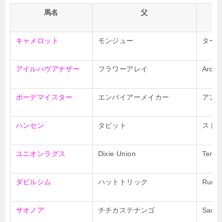
馬名
父
キャメロット
モンジュー
ター
アイルハヴアナザー
フラワーアレイ
Arch’s
ボーデマイスター
エンパイアーメイカー
アン
ハンセン
タピット
スト
ユニオンラグス
Dixie Union
Temp
ダビルシム
ハットトリック
Rumo
サオノア
チチカステナンゴ
Saono