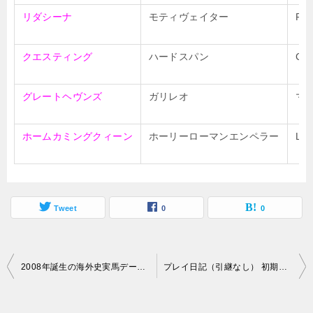
リダシーナ
モティヴェイター
Rid
クエスティング
ハードスパン
Che
グレートヘヴンズ
ガリレオ
マ
ホームカミングクィーン
ホーリーローマンエンペラー
Lag
Tweet
0
0
投
2008年誕生の海外史実馬データ（ウイニングポスト7 2013）
プレイ日記（引継なし） 初期設定
稿
ナ