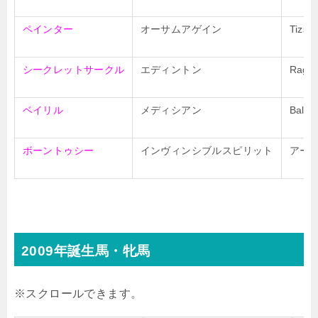
ペインター
オーサムアゲイン
Tizso
シークレットサークル
エディントン
Ragti
ベイリル
メディシアン
Balan
ボーントゥシー
インヴィンシブルスピリット
アー
2009年誕生馬・牝馬