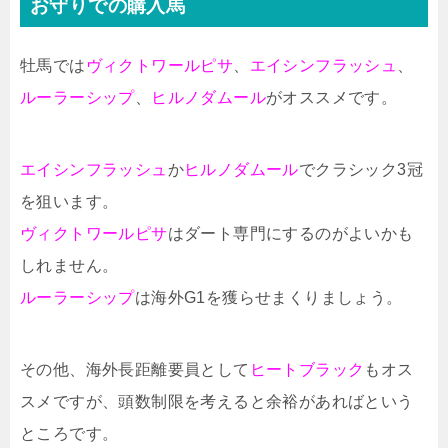
お守りでの購入馬
牡馬では
ヴィクトワールピサ
、
エイシンフラッシュ
、
ルーラーシップ
、
ヒルノダムール
がオススメです。
エイシンフラッシュ
か
ヒルノダムール
でクラシック3冠
を狙います。
ヴィクトワールピサ
はダート専門にするのがよいかも
しれません。
ルーラーシップ
は海外G1を獲らせまくりましょう。
その他、海外長距離要員として
ヒートブラック
もオス
スメですが、頭数制限を考えると余裕があればという
ところです。