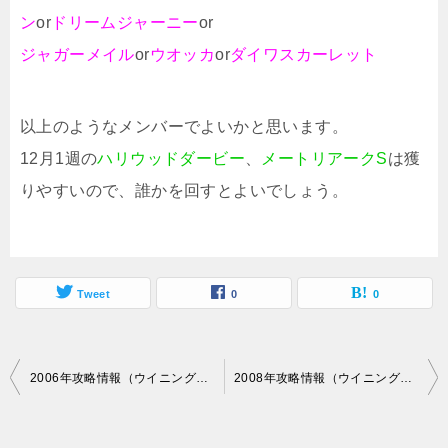
ン
or
ドリームジャーニー
or
ジャガーメイル
or
ウオッカ
or
ダイワスカーレット
以上のようなメンバーでよいかと思います。
12月1週の
ハリウッドダービー
、
メートリアークS
は獲
りやすいので、誰かを回すとよいでしょう。
Tweet
0
0
投
2006年攻略情報（ウイニングポスト7 2013）
2008年攻略情報（ウイニングポスト7 2013）
稿
ナ