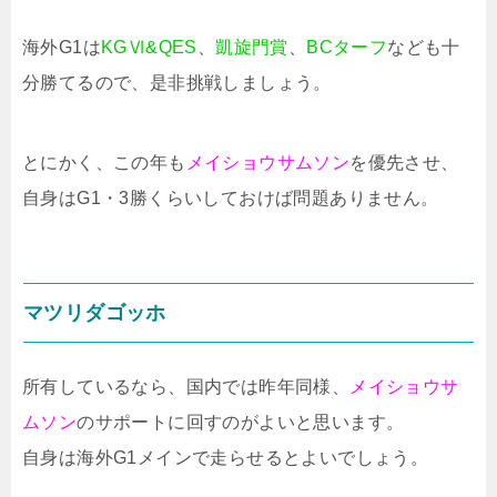
海外G1は
KGⅥ&QES
、
凱旋門賞
、
BCターフ
なども十
分勝てるので、是非挑戦しましょう。
とにかく、この年も
メイショウサムソン
を優先させ、
自身はG1・3勝くらいしておけば問題ありません。
マツリダゴッホ
所有しているなら、国内では昨年同様、
メイショウサ
ムソン
のサポートに回すのがよいと思います。
自身は海外G1メインで走らせるとよいでしょう。