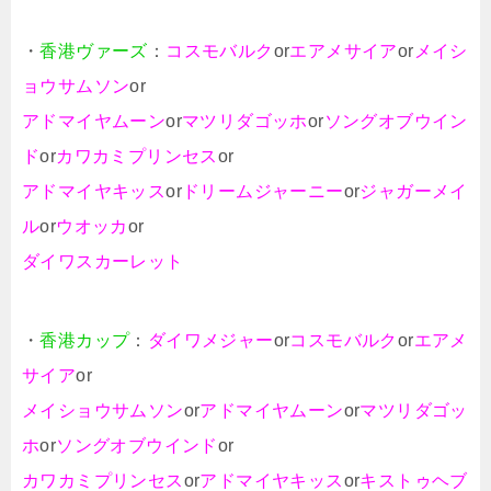
・
香港ヴァーズ
：
コスモバルク
or
エアメサイア
or
メイシ
ョウサムソン
or
アドマイヤムーン
or
マツリダゴッホ
or
ソングオブウイン
ド
or
カワカミプリンセス
or
アドマイヤキッス
or
ドリームジャーニー
or
ジャガーメイ
ル
or
ウオッカ
or
ダイワスカーレット
・
香港カップ
：
ダイワメジャー
or
コスモバルク
or
エアメ
サイア
or
メイショウサムソン
or
アドマイヤムーン
or
マツリダゴッ
ホ
or
ソングオブウインド
or
カワカミプリンセス
or
アドマイヤキッス
or
キストゥヘブ