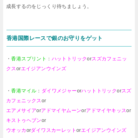
成長するのをじっくり待ちましょう。
香港国際レースで銀のお守りをゲット
・
香港スプリント
：
ハットトリック
or
スズカフェニッ
クス
or
エイジアンウインズ
・
香港マイル
：
ダイワメジャー
or
ハットトリック
or
スズ
カフェニックス
or
エアメサイア
or
アドマイヤムーン
or
アドマイヤキッス
or
キストゥヘブン
or
ウオッカ
or
ダイワスカーレット
or
エイジアンウインズ