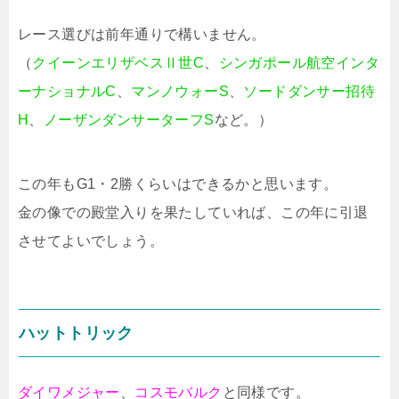
レース選びは前年通りで構いません。
（
クイーンエリザベスⅡ世C
、
シンガポール航空インタ
ーナショナルC
、
マンノウォーS
、
ソードダンサー招待
H
、
ノーザンダンサーターフS
など。）
この年もG1・2勝くらいはできるかと思います。
金の像での殿堂入りを果たしていれば、この年に引退
させてよいでしょう。
ハットトリック
ダイワメジャー
、
コスモバルク
と同様です。