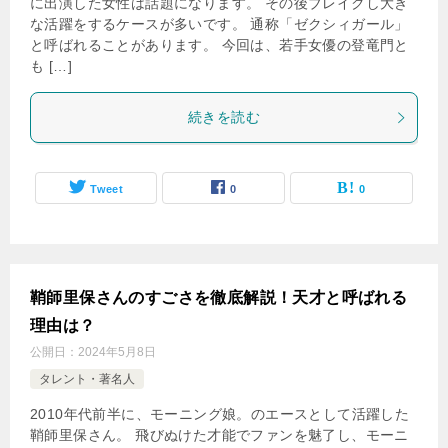
に出演した女性は話題になります。 その後ブレイクし大き
な活躍をするケースが多いです。 通称「ゼクシィガール」
と呼ばれることがあります。 今回は、若手女優の登竜門と
も […]
続きを読む
Tweet
0
0
鞘師里保さんのすごさを徹底解説！天才と呼ばれる
理由は？
公開日：
2024年5月8日
タレント・著名人
2010年代前半に、モーニング娘。のエースとして活躍した
鞘師里保さん。 飛びぬけた才能でファンを魅了し、モーニ