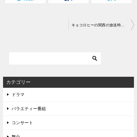
投
キョコロヒーの関西の放送時間はいつ？見逃し配信はどこで見れる？
稿
ナ
ビ
ゲ
ー
シ
カテゴリー
ョ
ドラマ
ン
バラエティー番組
コンサート
舞台