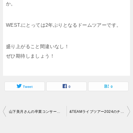
か。
WEST.にとっては2年ぶりとなるドームツアーです。
盛り上がること間違いなし！
ぜひ期待しましょう！
Tweet
0
0
投
山下美月さんの卒業コンサート配信が決定！チケットの取り方と視聴期間は？
&TEAMライブツアー2024のチケットの取り方は？公演日程と会場も詳しくご紹介
稿
ナ