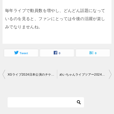
毎年ライブで動員数を増やし、どんどん話題になって
いるのを見ると、ファンにとっては今後の活躍が楽し
みでなりませんね。
Tweet
0
0
投
XGライブ2024日本公演のチケットの取り方は？開催日程と会場も詳しくご紹介
めいちゃんライブツアー2024のチケットの取り方は？公演日と会場はどうなっている？
稿
ナ
ビ
ゲ