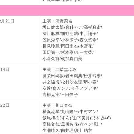
2月21日
主演：清野菜名
坂口健太郎/倉科カナ/高杉真宙/
深川麻衣/前野朋哉/中川翔子/
笠原秀幸/小林涼子/森永悠希/
長見玲亜/岡田圭右/木野花/
田辺誠一/杉本彩/ルー大柴/
小倉久寛/朝加真由美
14日
主演：二階堂ふみ
眞栄田郷敦/岩田剛典/松井玲奈/
井之脇海/松村沙友理/堺小春/
友近/森カンナ/金子ノブアキ/
高橋克実/三田佳子
22日
主演：川口春奈
横浜流星/丸山隆平/中村アン/
飯尾和樹(ずん)/山下美月(乃木坂46)
高橋文哉/黒川智花/赤ペン瀧川/
生瀬勝久/向井理/夏川結衣