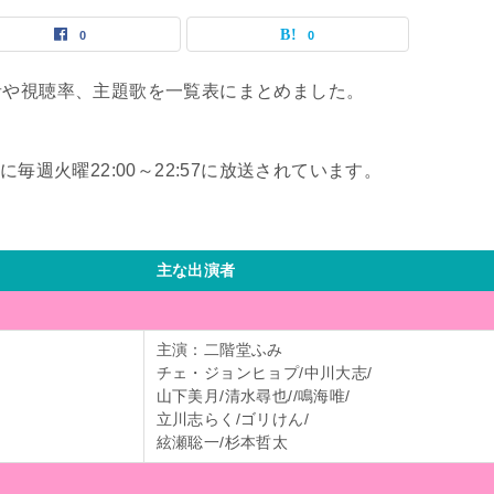
0
0
者や視聴率、主題歌を一覧表にまとめました。
毎週火曜22:00～22:57に放送されています。
主な出演者
主演：二階堂ふみ
チェ・ジョンヒョプ/中川大志/
山下美月/清水尋也//鳴海唯/
立川志らく/ゴリけん/
絃瀬聡一/杉本哲太