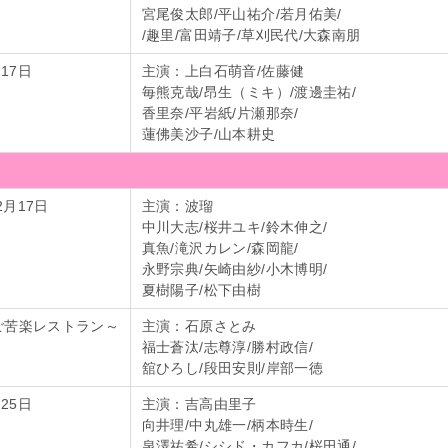
宮尾俊太郎/平山祐介/若月佑美/
/趣里/富田靖子/草刈民代/大森南朋
17日
主演：上白石萌音/佐藤健
毎熊克哉/昂生（ミキ）/渡邊圭祐/
香里奈/平岩紙/片瀬那奈/
蓮佛美沙子/山本耕史
2月17日
主演：波瑠
中川大志/桜井ユキ/鈴木伸之/
真魚/滝沢カレン/森岡龍/
永野宗典/矢崎由紗/小木博明/
夏樹陽子/松下由樹
～ご苦楽レストラン～
主演：石原さとみ
福士蒼汰/志尊淳/勝村政信/
舘ひろし/段田安則/岸部一徳
25日
主演：吉高由里子
向井理/中丸雄一/柄本時生/
泉澤祐希/シシド・カフカ/桜田通/