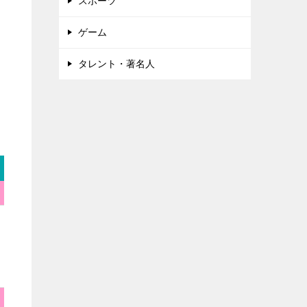
スポーツ
ゲーム
タレント・著名人
平均視聴率
最高視聴率
主題歌/アーティスト
「幾億光年」
Omoinotake