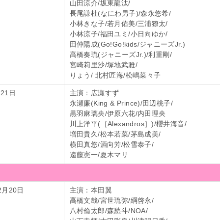
山田涼介/坂東龍汰/
長尾謙杜(なにわ男子)/森永悠希/
小林きな子/若月佑美/三浦獠太/
小林涼子/福田ユミ/小日向ゆか/
田仲陽成(Go!Go!kids/ジャニーズJr.)
高橋奏琉(ジャニーズJr.)/利重剛/
宮崎莉里沙/塚地武雅/
りょう/ 北村匠海/松嶋菜々子
21日
主演：広瀬すず
永瀬廉(King & Prince)/田辺桃子/
黒羽麻璃央/伊原六花/内田理央
川上洋平(［Alexandros］)/櫻井海音/
増田貴久/松本若菜/茅島成美/
横田真悠/酒向芳/松雪泰子/
遠藤憲一/夏木マリ
2月20日
主演：本田翼
高橋文哉/宮世琉弥/綱啓永/
八村倫太郎/森愁斗/NOA/