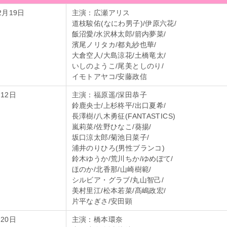
2月19日
主演：広瀬アリス
道枝駿佑(なにわ男子)/伊原六花/
飯沼愛/水沢林太郎/箭内夢菜/
濱尾ノリタカ/都丸紗也華/
大倉空人/大島涼花/土橋竜太/
いしのようこ/尾美としのり/
イモトアヤコ/安藤政信
12日
主演：福原遥/深田恭子
鈴鹿央士/上杉柊平/出口夏希/
長澤樹/八木勇征(FANTASTICS)
嵐莉菜/佐野ひなこ/葵揚/
坂口涼太郎/菊池日菜子/
浦井のりひろ(男性ブランコ)
鈴木ゆうか/荒川ちか/ゆめぽて/
ほのか/北香那/山崎樹範/
シルビア・グラブ/丸山智己/
美村里江/松本若菜/髙嶋政宏/
片平なぎさ/安田顕
20日
主演：橋本環奈