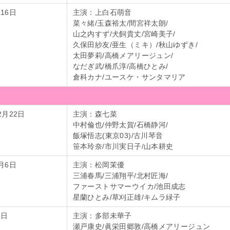
16日
主演：上白石萌音
菜々緒/玉森裕太/間宮祥太朗/
山之内すず/犬飼貴丈/宮崎美子/
久保田紗友/亜生（ミキ）/秋山ゆずき/
太田夢莉/高橋メアリージュン/
なだぎ武/橋爪淳/高橋ひとみ/
倉科カナ/ユースケ・サンタマリア
2月22日
主演：森七菜
中村倫也/仲野太賀/石橋静河/
飯塚悟志(東京03)/古川琴音
笹本玲奈/市川実日子/山本耕史
月6日
主演：松岡茉優
三浦春馬/三浦翔平/北村匠海/
ファーストサマーウイカ/池田成志
星蘭ひとみ/草刈正雄/キムラ緑子
8日
主演：多部未華子
瀬戸康史/眞栄田郷敦/高橋メアリージュン