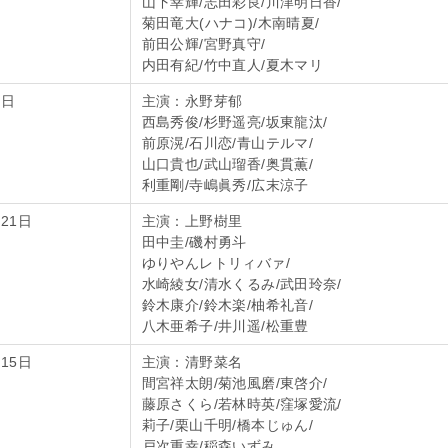
山下幸輝/志田彩良/川津明日香/
菊田竜大(ハナコ)/木南晴夏/
前田公輝/宮野真守/
内田有紀/竹中直人/夏木マリ
6日
主演：永野芽郁
西島秀俊/杉野遥亮/坂東龍汰/
前原滉/石川恋/青山テルマ/
山口貴也/武山瑠香/奥貫薫/
利重剛/寺嶋眞秀/広末涼子
21日
主演：上野樹里
田中圭/磯村勇斗
ゆりやんレトリィバァ/
水崎綾女/清水くるみ/武田玲奈/
鈴木康介/鈴木楽/柚希礼音/
八木亜希子/井川遥/松重豊
15日
主演：清野菜名
間宮祥太朗/菊池風磨/東啓介/
藤原さくら/若林時英/窪塚愛流/
莉子/栗山千明/橋本じゅん/
戸次重幸/稲森いずみ