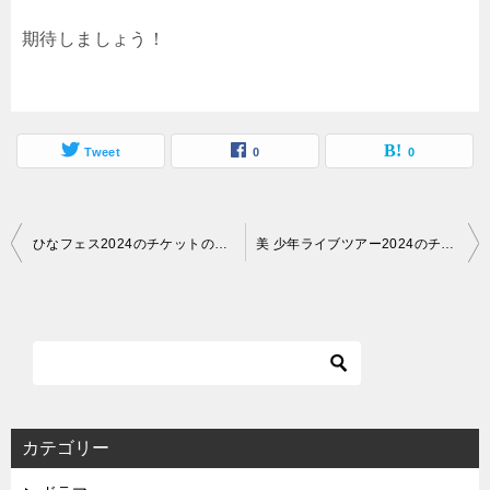
期待しましょう！
Tweet
0
0
投
ひなフェス2024のチケットの取り方は？公演スケジュールと会場についても詳しくご紹介！
美 少年ライブツアー2024のチケット一般販売はいつ？公演日程と会場も詳しくご紹介
稿
ナ
ビ
ゲ
ー
シ
カテゴリー
ョ