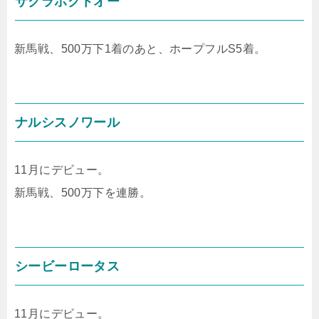
サクラホクトオー
新馬戦、500万下1着のあと、ホープフルS5着。
ナルシスノワール
11月にデビュー。
新馬戦、500万下を連勝。
シービーロータス
11月にデビュー。