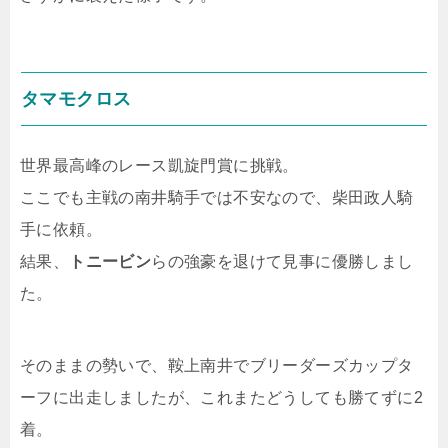
タマモクロス
世界最高峰のレース凱旋門賞に挑戦。
ここでも主戦の南井騎手では不安なので、柴田政人騎
手に依頼。
結果、
トニービン
らの強豪を退けて見事に優勝しまし
た。
そのままの勢いで、鞍上南井でブリーダーズカップタ
ーフに出走しましたが、これまたどうしても勝てずに2
着。