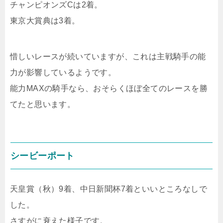
チャンピオンズCは2着。
東京大賞典は3着。
惜しいレースが続いていますが、これは主戦騎手の能
力が影響しているようです。
能力MAXの騎手なら、おそらくほぼ全てのレースを勝
てたと思います。
シービーポート
天皇賞（秋）9着、中日新聞杯7着といいところなしで
した。
さすがに衰えた様子です。