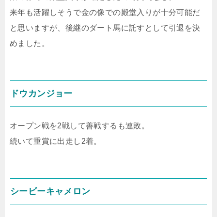
来年も活躍しそうで金の像での殿堂入りが十分可能だ
と思いますが、後継のダート馬に託すとして引退を決
めました。
ドウカンジョー
オープン戦を2戦して善戦するも連敗。
続いて重賞に出走し2着。
シービーキャメロン