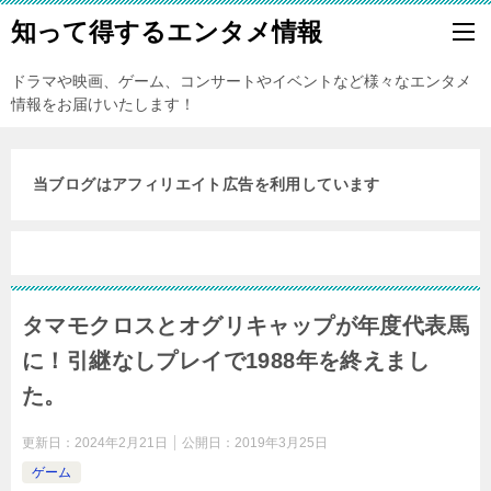
知って得するエンタメ情報
ドラマや映画、ゲーム、コンサートやイベントなど様々なエンタメ
情報をお届けいたします！
当ブログはアフィリエイト広告を利用しています
タマモクロスとオグリキャップが年度代表馬
に！引継なしプレイで1988年を終えまし
た。
更新日：
2024年2月21日
公開日：
2019年3月25日
ゲーム