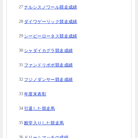
ナルシスノワール競走成績
ダイワゲーリック競走成績
シービーロータス競走成績
シャダイカグラ競走成績
ファンドリポポ競走成績
フジノダンサー競走成績
年度末表彰
引退した競走馬
殿堂入りした競走馬
ドリームマッチの成績