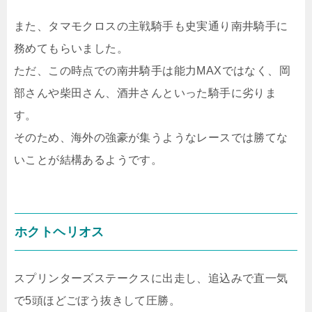
また、タマモクロスの主戦騎手も史実通り南井騎手に
務めてもらいました。
ただ、この時点での南井騎手は能力MAXではなく、岡
部さんや柴田さん、酒井さんといった騎手に劣りま
す。
そのため、海外の強豪が集うようなレースでは勝てな
いことが結構あるようです。
ホクトヘリオス
スプリンターズステークスに出走し、追込みで直一気
で5頭ほどごぼう抜きして圧勝。