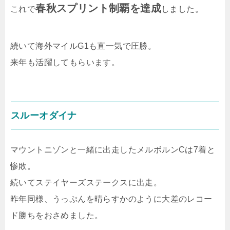
春秋スプリント制覇を達成
これで
しました。
続いて海外マイルG1も直一気で圧勝。
来年も活躍してもらいます。
スルーオダイナ
マウントニゾンと一緒に出走したメルボルンCは7着と
惨敗。
続いてステイヤーズステークスに出走。
昨年同様、うっぷんを晴らすかのように大差のレコー
ド勝ちをおさめました。