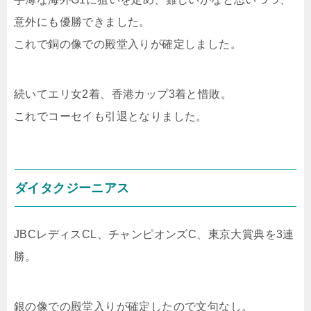
意外にも優勝できました。
これで銅の像での殿堂入りが確定しました。
続いてエリ女2着、香港カップ3着と惜敗。
これでコーセイも引退となりました。
ダイタクジーニアス
JBCレディスCL、チャンピオンズC、東京大賞典を3連
勝。
銀の像での殿堂入りが確定したので文句なし。