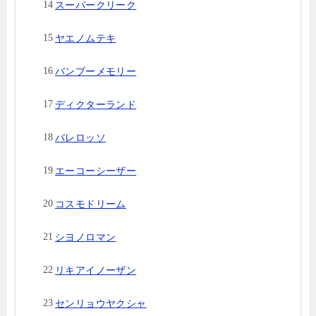
スーパークリーク
ヤエノムテキ
バンブーメモリー
ディクターランド
バレロッソ
エーコーシーザー
コスモドリーム
シヨノロマン
リキアイノーザン
センリョウヤクシャ