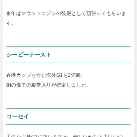
来年はマウントニゾンの後継として頑張ってもらいま
す。
シービーテースト
香港カップを含む海外G1を2連勝。
銅の像での殿堂入りが確定しました。
コーセイ
手薄な海外G1に狙いを定め、難しいかなと思いつつ、