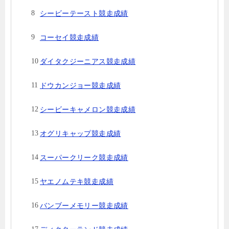
シービーテースト競走成績
コーセイ競走成績
ダイタクジーニアス競走成績
ドウカンジョー競走成績
シービーキャメロン競走成績
オグリキャップ競走成績
スーパークリーク競走成績
ヤエノムテキ競走成績
バンブーメモリー競走成績