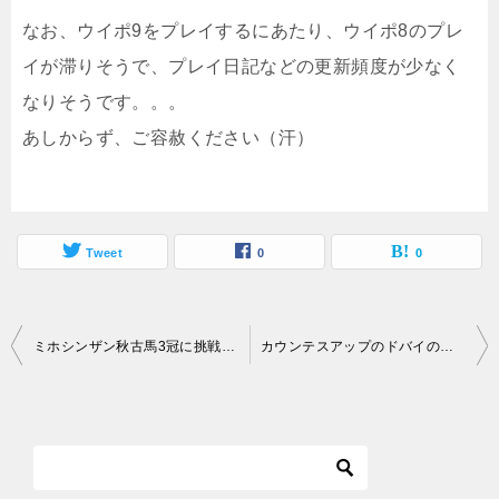
なお、ウイポ9をプレイするにあたり、ウイポ8のプレ
イが滞りそうで、プレイ日記などの更新頻度が少なく
なりそうです。。。
あしからず、ご容赦ください（汗）
Tweet
0
0
投
ミホシンザン秋古馬3冠に挑戦！引継なしプレイ・1986年終盤
カウンテスアップのドバイの結果は？引継なしプレイ・1987年序盤
稿
ナ
ビ
ゲ