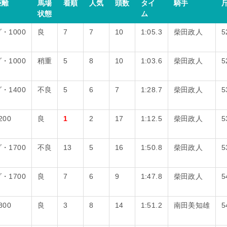
距離
馬場
着順
人気
頭数
タイ
騎手
状態
ム
・1000
良
7
7
10
1:05.3
柴田政人
5
・1000
稍重
5
8
10
1:03.6
柴田政人
5
・1400
不良
5
6
7
1:28.7
柴田政人
5
200
良
1
2
17
1:12.5
柴田政人
5
・1700
不良
13
5
16
1:50.8
柴田政人
5
・1700
良
7
6
9
1:47.8
柴田政人
5
800
良
3
8
14
1:51.2
南田美知雄
5