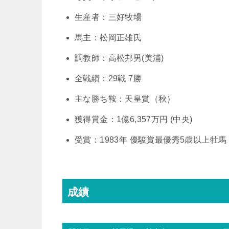
生産者：三好牧場
馬主：松岡正雄氏
調教師：高松邦男(美浦)
全戦績：29戦 7勝
主な勝ち鞍：天皇賞（秋）
獲得賞金：1億6,357万円 (中央)
受賞：1983年 優駿賞最優秀5歳以上牡馬
成績