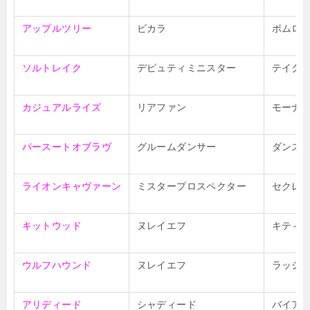
アップルツリー
ビカラ
ポムロ
ソルトレイク
デピュティミニスター
テイク
カジュアルライズ
リアファン
モーナ
パースートオブラヴ
グルームダンサー
ダンス
ライオンキャヴァーン
ミスタープロスペクター
セクレ
キットウッド
ヌレイエフ
キティ
ウルフハウンド
ヌレイエフ
ラッシ
アリディード
シャディード
バイア