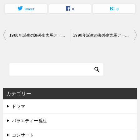
Tweet
0
0
投
1988年誕生の海外史実馬データ（ウイニングポスト7 2013）
1990年誕生の海外史実馬データ（ウイニングポスト7 2013）
稿
ナ
ビ
ゲ
ー
シ
カテゴリー
ョ
ドラマ
ン
バラエティー番組
コンサート