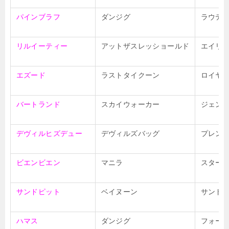
パインブラフ
ダンジグ
ラウデ
リルイーティー
アットザスレッショールド
エイリ
エズード
ラストタイクーン
ロイヤ
バートランド
スカイウォーカー
ジェン
デヴィルヒズデュー
デヴィルズバッグ
プレン
ビエンビエン
マニラ
スター
サンドピット
ベイヌーン
サンド
ハマス
ダンジグ
フォー