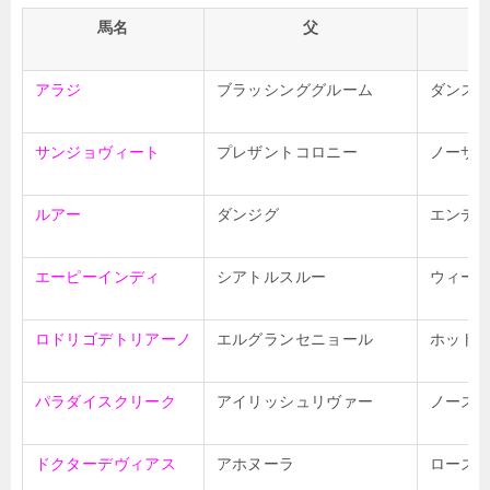
馬名
父
アラジ
ブラッシンググルーム
ダンス
サンジョヴィート
プレザントコロニー
ノーザ
ルアー
ダンジグ
エンデ
エーピーインディ
シアトルスルー
ウィー
ロドリゴデトリアーノ
エルグランセニョール
ホット
パラダイスクリーク
アイリッシュリヴァー
ノース
ドクターデヴィアス
アホヌーラ
ローズ