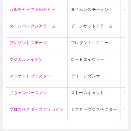
カルチャーヴァルチャー
タイムレスモーメント
パ
ターンバックジアラーム
ダーンザットアラーム
ブ
プレザントステージ
プレザントコロニー
メ
マジカルメイデン
ロードエイヴィー
ギ
マーケットブースター
グリーンダンサー
フ
ノヴェンバースノウ
ストームキャット
プ
プロスペクターズディライト
ミスタープロスペクター
ア