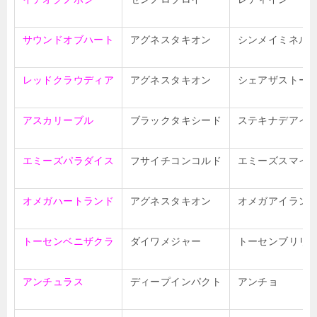
サウンドオブハート
アグネスタキオン
シンメイミネル
レッドクラウディア
アグネスタキオン
シェアザストー
アスカリーブル
ブラックタキシード
ステキナデアイ
エミーズパラダイス
フサイチコンコルド
エミーズスマイ
オメガハートランド
アグネスタキオン
オメガアイラン
トーセンベニザクラ
ダイワメジャー
トーセンブリリ
アンチュラス
ディープインパクト
アンチョ