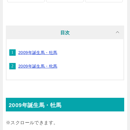
目次
2009年誕生馬・牡馬
2009年誕生馬・牝馬
2009年誕生馬・牡馬