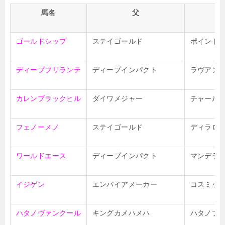
馬名
父
ゴールドシップ
ステイゴールド
ポイント
ディープブリランテ
ディープインパクト
ラヴアン
カレンブラックヒル
ダイワメジャー
チャール
フェノーメノ
ステイゴールド
ディラロ
ワールドエース
ディープインパクト
マンデラ
イジゲン
エンパイアメーカー
コスミッ
ハタノヴァンクール
キングカメハメハ
ハタノプ