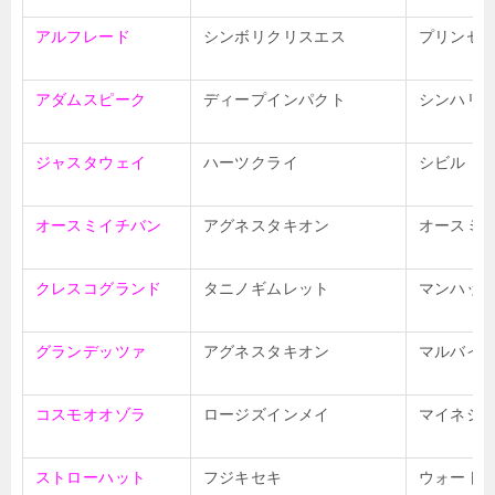
アルフレード
シンボリクリスエス
プリンセ
アダムスピーク
ディープインパクト
シンハリ
ジャスタウェイ
ハーツクライ
シビル
オースミイチバン
アグネスタキオン
オースミ
クレスコグランド
タニノギムレット
マンハッ
グランデッツァ
アグネスタキオン
マルバイ
コスモオオゾラ
ロージズインメイ
マイネシ
ストローハット
フジキセキ
ウォート