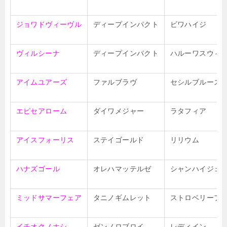
ジョワドヴィーヴル
ディープインパクト
ビワハイジ
ヴィルシーナ
ディープインパクト
ハルーワスウィ
アイムユアーズ
ファルブラヴ
セシルブルース
エピセアローム
ダイワメジャー
ラタフィア
アイスフォーリス
ステイゴールド
リリウム
ハナズゴール
オレハマッテルゼ
シャンハイジェ
ミッドサマーフェア
タニノギムレット
ストロベリーフ
イチオクノホシ
ゼンノロブロイ
レディイン