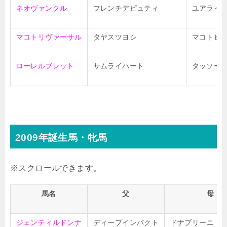
ネオヴァンクル
フレンチデピュティ
ユアライ
マコトリヴァーサル
タヤスツヨシ
マコトビ
ローレルブレット
サムライハート
タッソー
2009年誕生馬・牝馬
馬名
父
母
ジェンティルドンナ
ディープインパクト
ドナブリーニ