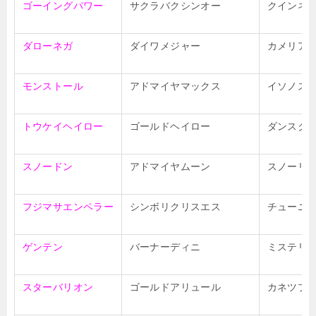
ゴーイングパワー
サクラバクシンオー
クインネ
ダローネガ
ダイワメジャー
カメリア
モンストール
アドマイヤマックス
イソノス
トウケイヘイロー
ゴールドヘイロー
ダンスク
スノードン
アドマイヤムーン
スノーリ
フジマサエンペラー
シンボリクリスエス
チューニ
ゲンテン
バーナーディニ
ミステリ
スターバリオン
ゴールドアリュール
カネツプ