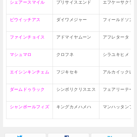
シェアースマイル
プリサイスエンド
エフケーサクラ
ビウイッチアス
ダイワメジャー
フィールドソン
ファインチョイス
アドマイヤムーン
アフレタータ
マシュマロ
クロフネ
シラユキヒメ
エイシンキンチェム
フジキセキ
アルカイックレ
ダームドゥラック
シンボリクリスエス
フェアリーテー
シャンボールフィズ
キングカメハメハ
マンハッタンフ