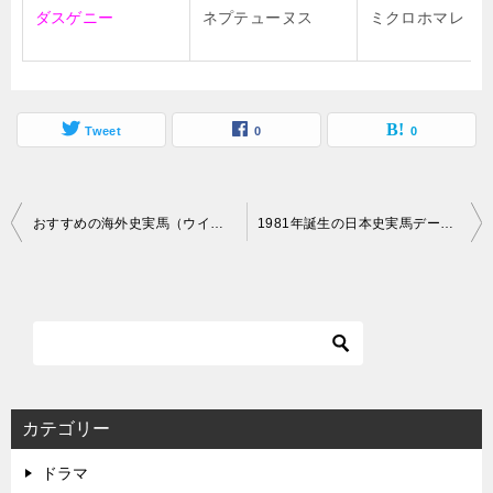
ダスゲニー
ネプテューヌス
ミクロホマレ
Tweet
0
0
投
おすすめの海外史実馬（ウイニングポスト7 2013）
1981年誕生の日本史実馬データ（ウイニングポスト7 2013）
稿
ナ
ビ
ゲ
ー
シ
カテゴリー
ョ
ドラマ