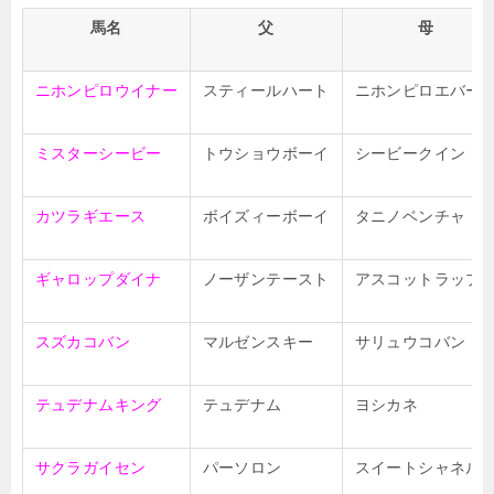
馬名
父
母
ニホンピロウイナー
スティールハート
ニホンピロエバー
ミスターシービー
トウショウボーイ
シービークイン
カツラギエース
ボイズィーボーイ
タニノベンチャ
ギャロップダイナ
ノーザンテースト
アスコットラップ
スズカコバン
マルゼンスキー
サリュウコバン
テュデナムキング
テュデナム
ヨシカネ
サクラガイセン
パーソロン
スイートシャネル